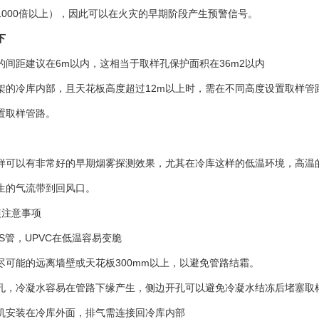
1000倍以上），因此可以在火灾的早期阶段产生预警信号。
下
的间距建议在6m以内，这相当于取样孔保护面积在36m2以内
架的冷库内部，且天花板高度超过12m以上时，需在不同高度设置取样管
置取样管路。
样可以有非常好的早期烟雾探测效果，尤其在冷库这样的低温环境，高温
生的气流带到回风口。
装注意事项
BS管，UPVC在低温容易变脆
尽可能的远离墙壁或天花板300mm以上，以避免管路结霜。
孔，冷凝水容易在管路下缘产生，侧边开孔可以避免冷凝水结冻后堵塞取
机安装在冷库外面，排气需连接回冷库内部