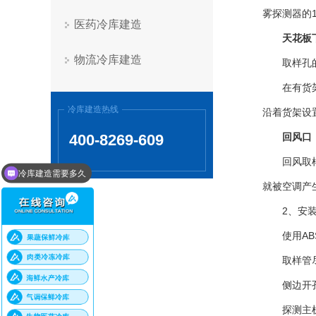
雾探测器的
医药冷库建造
天花板
物流冷库建造
取样孔
在有货
冷库建造热线
沿着货架设
400-8269-609
回风口
回风取
冷库建造需要多久
冷库建造整体方案
就被空调产
2、安
使用A
取样管
侧边开
探测主